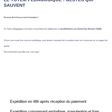
SAUVENT
Donnez de la force à votre formation !
Ce Totem pédagogique à enrouleur est parfaitement adapté pour la
sensibilisation aux Gestes Qui Sauvent (GQS)
.
Grâce à son visuel très coloré et synthétique, vous donnez l'essentiel de la conduite à tenir en la résumant sur un support de
qualité.
Personnalisation possible avec votre logo !
Expédition en 48h après réception du paiement
Expédition comprenant emballage, manutention et frais